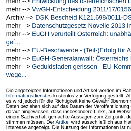
mehr -->
Entwicklung des österreichischen 
mehr -->
VwGH-Entscheidung 2011/17/0156
Archiv -->
DSK Bescheid K121.698/0011-D
mehr -->
Datenschutzgesetz-Novelle 2013 in
mehr -->
EuGH verurteilt Österreich: unab
gef...
mehr -->
EU-Beschwerde - (Teil-)Erfolg fü
mehr -->
EuGH-Generalanwalt: Österreichs 
mehr -->
Geduldsfaden gerissen - EU-Kommi
wege...
Die angezeigten Informationen und Artikel werden im R
Informationsdienstes
kostenlos zur Verfügung gestellt. Al
es wird jedoch für die Richtigkeit keine Gewähr überno
Daten beziehen sich auf das Datum der Veröffentlichung 
darauf hingewiesen, dass insbesondere Links, auf Web
einem Sachverhalt gemachte Aussagen zum Zeitpunkt der
stimmen müssen. Der
Artikel
wird ausschließlich aus his
Interesse angezeigt. Die Nutzung der Informationen ist 